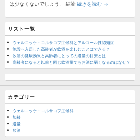
施設へ入居した
は少なくないでしょう。 結論
続きを読む
→
メ
リスト一覧
イ
ン
サ
ウェルニッケ・コルサコフ症候群とアルコール性認知症
イ
施設へ入居した高齢者が飲酒を楽しむことはできる？
ド
飲酒の健康効果と高齢者にとっての適量の目安とは
バ
高齢者になると以前と同じ飲酒量でもお酒に弱くなるのはなぜ？
ー
ウ
ィ
ジ
ェ
ッ
カテゴリー
ト
エ
リ
ウェルニッケ・コルサコフ症候群
ア
加齢
適量
飲酒